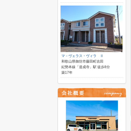
マ－ヴェラス・ヴィラ Ⅱ
和歌山県御坊市藤田町吉田
紀勢本線「道成寺」駅 徒歩8分
築17年