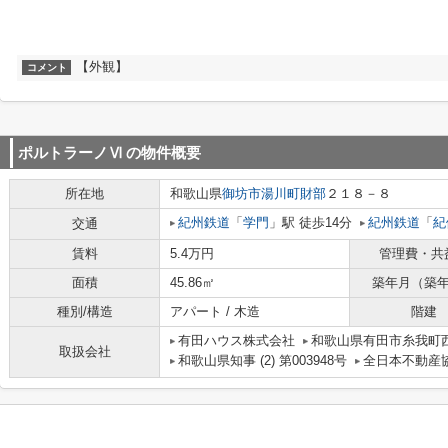
【外観】
コメント
ポルトラーノⅥ
の物件概要
所在地
和歌山県
御坊市
湯川町財部
２１８－８
紀州鉄道
「
学門
」駅 徒歩14分
紀州鉄道
「
紀
交通
賃料
5.4万円
管理費・共
面積
45.86㎡
築年月（築
種別/構造
アパート / 木造
階建
有田ハウス株式会社
和歌山県有田市糸我町西5
取扱会社
和歌山県知事 (2) 第003948号
全日本不動産