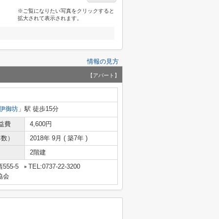
※ご覧になりたい写真をクリックすると
拡大されて表示されます。
情報の見方
【アパート】
伊御坊
」駅 徒歩15分
益費
4,600円
年数）
2018年 9月 ( 築7年 )
2階建
55-5
TEL:0737-22-3200
協会