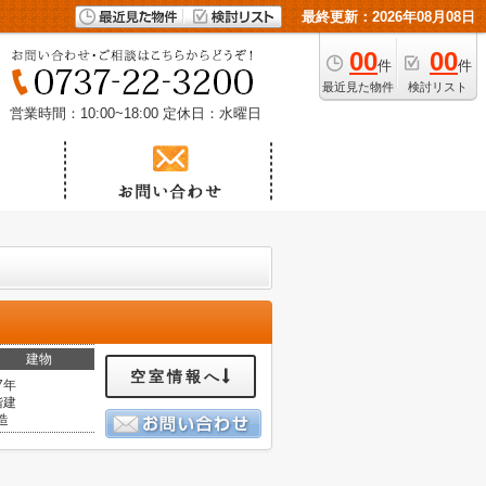
最終更新：2026年08月08日
00
00
件
件
最近見た物件
検討リスト
営業時間：10:00~18:00
定休日：水曜日
建物
空室情報へ
7年
階建
造