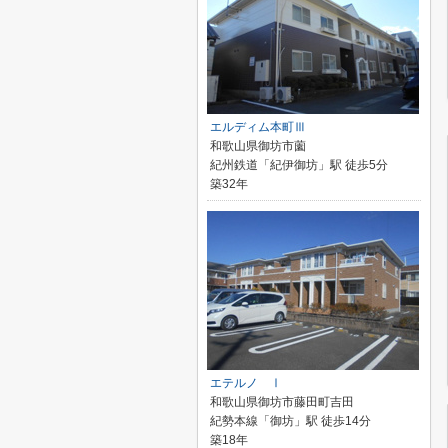
エルディム本町Ⅲ
和歌山県御坊市薗
紀州鉄道「紀伊御坊」駅 徒歩5分
築32年
エテルノ Ⅰ
和歌山県御坊市藤田町吉田
紀勢本線「御坊」駅 徒歩14分
築18年