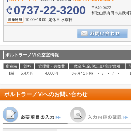
0737-22-3200
〒649-0422
和歌山県有田市糸我町西5
10:00~18:00 定休日:水曜日
ポルトラーノⅥ
の空室情報
所在階
賃料
管理費・共益費
敷金/礼金/保証金/償却/敷引
1階
5.4万円
4,600円
/
/
/
/
0ヶ月
1ヶ月
-
-
-
ポルトラーノⅥ
へのお問い合わせ