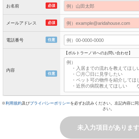
お名前
必須
メールアドレス
必須
電話番号
任意
【ポルトラーノⅥへのお問い合わせ】
内容
任意
※
利用規約
及び
プライバシーポリシー
を必ずお読みください。左記内容に同
さい。
未入力項目がありま