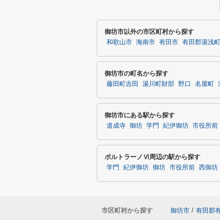
御坊市以外の市区町村から探す
和歌山市
海南市
有田市
有田郡湯浅
御坊市の町名から探す
藤田町吉田
湯川町財部
野口
名屋町
御坊市にある駅から探す
道成寺
御坊
学門
紀伊御坊
市役所前
ポルトラーノⅥ周辺の駅から探す
学門
紀伊御坊
御坊
市役所前
西御坊
市区町村から探す
御坊市
/
有田郡