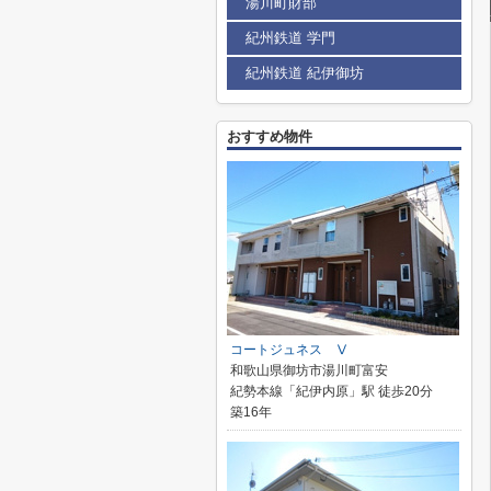
湯川町財部
紀州鉄道 学門
紀州鉄道 紀伊御坊
おすすめ物件
コートジュネス Ⅴ
和歌山県御坊市湯川町富安
紀勢本線「紀伊内原」駅 徒歩20分
築16年