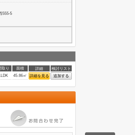
55-5
間取り
面積
詳細
検討リスト
1LDK
45.86㎡
詳細を見る
追加する