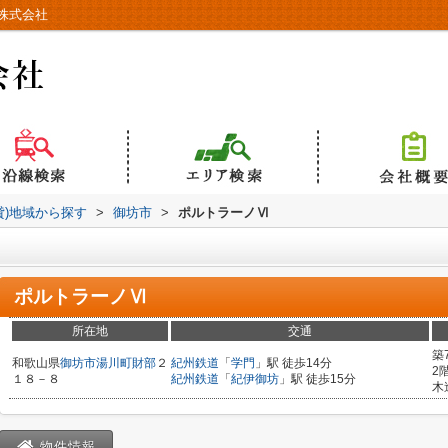
株式会社
貸)地域から探す
>
御坊市
>
ポルトラーノⅥ
ポルトラーノⅥ
所在地
交通
築
和歌山県
御坊市
湯川町財部
２
紀州鉄道
「
学門
」駅 徒歩14分
2
１８－８
紀州鉄道
「
紀伊御坊
」駅 徒歩15分
木
物件情報