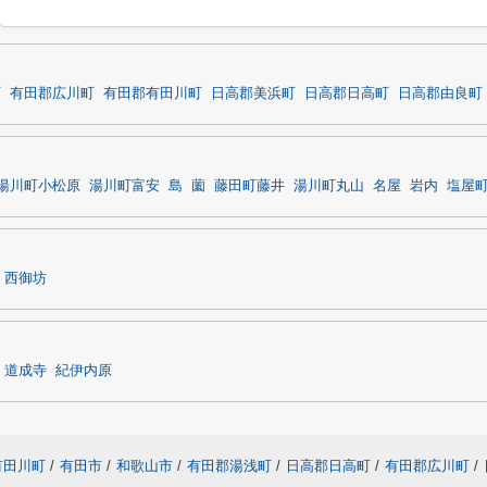
町
有田郡広川町
有田郡有田川町
日高郡美浜町
日高郡日高町
日高郡由良町
湯川町小松原
湯川町富安
島
薗
藤田町藤井
湯川町丸山
名屋
岩内
塩屋
西御坊
道成寺
紀伊内原
有田川町
/
有田市
/
和歌山市
/
有田郡湯浅町
/
日高郡日高町
/
有田郡広川町
/